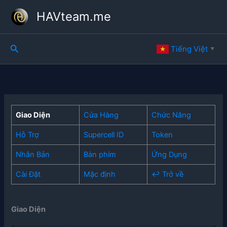
Skip
HAVteam.me
to
content
Search
Tiếng Việt
▼
Giao Diện
Cửa Hàng
Chức Năng
Hỗ Trợ
Supercell ID
Token
Nhân Bản
Bàn phím
Ứng Dụng
Cài Đặt
Mặc định
↩ Trở về
Giao Diện